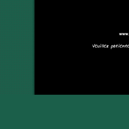
<<
Réali